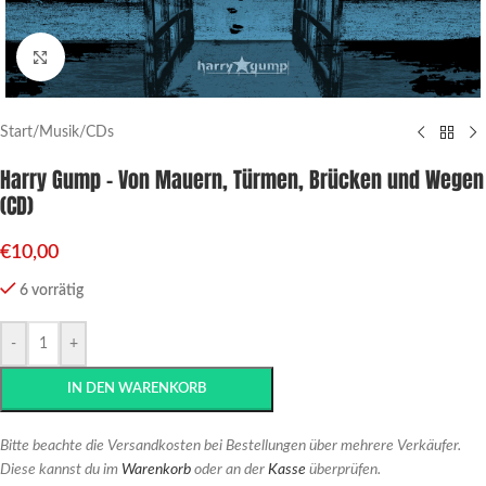
Click to enlarge
Start
/
Musik
/
CDs
Harry Gump – Von Mauern, Türmen, Brücken und Wegen
(CD)
€
10,00
6 vorrätig
-
+
IN DEN WARENKORB
Bitte beachte die Versandkosten bei Bestellungen über mehrere Verkäufer.
Diese kannst du im
Warenkorb
oder an der
Kasse
überprüfen.