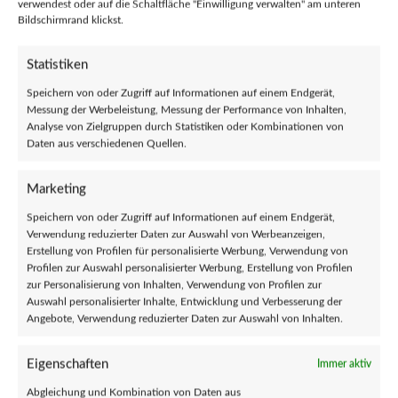
verwendest oder auf die Schaltfläche "Einwilligung verwalten" am unteren
3. Liederübers Liedersingen
Bildschirmrand klickst.
4. Und alles ist beim Alten geblieben
5. Lawinen
Statistiken
6. Privileg
7. Wir werden niemals ankommen
Speichern von oder Zugriff auf Informationen auf einem Endgerät,
8. Grundsanierung
Messung der Werbeleistung, Messung der Performance von Inhalten,
Analyse von Zielgruppen durch Statistiken oder Kombinationen von
9. Team Gates
Daten aus verschiedenen Quellen.
10. Auf Seite 7
11. Heute wie damals
12. Von Mauern, Türmen, Brücken und Wegen
Marketing
Speichern von oder Zugriff auf Informationen auf einem Endgerät,
Verwendung reduzierter Daten zur Auswahl von Werbeanzeigen,
Erstellung von Profilen für personalisierte Werbung, Verwendung von
Profilen zur Auswahl personalisierter Werbung, Erstellung von Profilen
zur Personalisierung von Inhalten, Verwendung von Profilen zur
Auswahl personalisierter Inhalte, Entwicklung und Verbesserung der
Angebote, Verwendung reduzierter Daten zur Auswahl von Inhalten.
Klicke hier, um Marketing-Cookies zu
Eigenschaften
Immer aktiv
akzeptieren und diesen Inhalt zu aktivieren
Abgleichung und Kombination von Daten aus