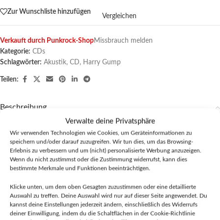
Zur Wunschliste hinzufügen
Vergleichen
Verkauft durch Punkrock-Shop
Missbrauch melden
Kategorie:
CDs
Schlagwörter:
Akustik
,
CD
,
Harry Gump
Teilen:
Beschreibung
Harry Gump, bekannt als “Akustikpunk”, liefert uns hier ein tolles Album,
Verwalte deine Privatsphäre
natürlich überwiegend akustisch. Die Besonderheit des Albums ist, dass
Wir verwenden Technologien wie Cookies, um Geräteinformationen zu
er sich viele befreundete Musiker ins Boot geholt hat, um mit ihnen diese
speichern und/oder darauf zuzugreifen. Wir tun dies, um das Browsing-
Erlebnis zu verbessern und um (nicht) personalisierte Werbung anzuzeigen.
12 Songs auf CD zu verewigen. Textlich ist Harry Gump äußerst
Wenn du nicht zustimmst oder die Zustimmung widerrufst, kann dies
anspruchsvoll und seine Melodien gehen gut ins Ohr. Label: 30 Kilo
bestimmte Merkmale und Funktionen beeinträchtigen.
Fieber Records
Klicke unten, um dem oben Gesagten zuzustimmen oder eine detaillierte
Tracklist:
Auswahl zu treffen. Deine Auswahl wird nur auf dieser Seite angewendet. Du
1. Stimmen aus den Trümmern
kannst deine Einstellungen jederzeit ändern, einschließlich des Widerrufs
deiner Einwilligung, indem du die Schaltflächen in der Cookie-Richtlinie
2. Alles Gute (bei allem, was du machst)