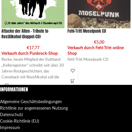
Attacke der Alten – Tribute to
Fehl-Tritt Moselpunk CD
RestAlkohol (Doppel-CD)
€
5,00
€
17,77
Verkauft durch Fehl-Tritt online
Verkauft durch Punkrock-Shop
Shop
Recke, heute Mitglied der Kultband
Fehl-Tritt Moselpunk CD
„Kelleregeister“ schreibt seit über 20
Jahren Rockgeschichten, das
Comeback mit RestAlkohol soll die
Rockszene erschüttern,
INFORMATIONEN
Allgemeine Geschäftsbedingungen
Richtlinie zur angemessenen Nutzung
Datenschutz
Cookie-Richtlinie (EU)
Impressum