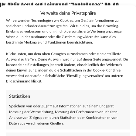
Uv-Aktiv Acryl auf Leinwand “Topfpflanze” 50×40
Verwalte deine Privatsphäre
€
260,00
Wir verwenden Technologien wie Cookies, um Geräteinformationen zu
speichern und/oder darauf zuzugreifen. Wir tun dies, um das Browsing-
Handgemaltes Acryl Gemälde mit den Maßen 50×40 leuchtet unter UV
Erlebnis zu verbessern und um (nicht) personalisierte Werbung anzuzeigen.
Beleuchtung
Wenn du nicht zustimmst oder die Zustimmung widerrufst, kann dies
bestimmte Merkmale und Funktionen beeinträchtigen.
1 vorrätig
Klicke unten, um dem oben Gesagten zuzustimmen oder eine detaillierte
Auswahl zu treffen. Deine Auswahl wird nur auf dieser Seite angewendet. Du
IN DEN WARENKORB
kannst deine Einstellungen jederzeit ändern, einschließlich des Widerrufs
deiner Einwilligung, indem du die Schaltflächen in der Cookie-Richtlinie
verwendest oder auf die Schaltfläche "Einwilligung verwalten" am unteren
Bitte beachte die Versandkosten bei Bestellungen über mehrere Verkäufer.
Bildschirmrand klickst.
Diese kannst du im
Warenkorb
oder an der
Kasse
überprüfen.
Statistiken
Zur Wunschliste hinzufügen
Vergleichen
Speichern von oder Zugriff auf Informationen auf einem Endgerät,
Messung der Werbeleistung, Messung der Performance von Inhalten,
Verkauft durch Psychedelic Art Studio
Missbrauch melden
Analyse von Zielgruppen durch Statistiken oder Kombinationen von
Artikelnummer:
05
Daten aus verschiedenen Quellen.
Kategorien:
Deko
,
Sonstiges