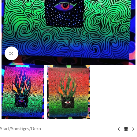
Click to enlarge
Start
/
Sonstiges
/
Deko