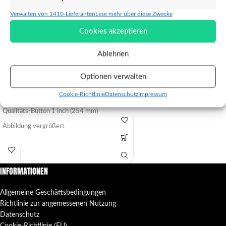
Verwalten von 1410-Lieferanten
Lese mehr über diese Zwecke
Cookies akzeptieren
Ablehnen
Button – Motörbert
Feuerzeug – Finger weg!
Optionen verwalten
€
1,00
€
2,00
Verkauft durch Das frivole
Verkauft durch Punkrock-Shop
Cookie-Richtlinie
Datenschutz
Impressum
Burgfräulein-Shop
Ein Feuerzeug
Qualitäts-Button 1 inch (254 mm)
Abbildung vergrößert
INFORMATIONEN
Allgemeine Geschäftsbedingungen
Richtlinie zur angemessenen Nutzung
Datenschutz