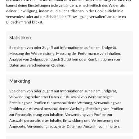
kannst deine Einstellungen jederzeit ändern, einschließlich des Widerrufs
Teilen:
deiner Einwilligung, indem du die Schaltflächen in der Cookie-Richtlinie
verwendest oder auf die Schaltfläche "Einwilligung verwalten" am unteren
Bildschirmrand klickst.
Beschreibung
“Too Many Cops, Too Little Justice.”
Statistiken
Weiß bedrucktes Motiv auf schwarzem Stoff.
Speichern von oder Zugriff auf Informationen auf einem Endgerät,
Messung der Werbeleistung, Messung der Performance von Inhalten,
Analyse von Zielgruppen durch Statistiken oder Kombinationen von
Die Größe variiert je nach Motivgröße – ca. 12×12 cm.
Daten aus verschiedenen Quellen.
Verkäufer
Marketing
Reviews (0)
Speichern von oder Zugriff auf Informationen auf einem Endgerät,
Fragen und Antworten
Verwendung reduzierter Daten zur Auswahl von Werbeanzeigen,
Erstellung von Profilen für personalisierte Werbung, Verwendung von
Profilen zur Auswahl personalisierter Werbung, Erstellung von Profilen
zur Personalisierung von Inhalten, Verwendung von Profilen zur
Ähnliche Produkte
Auswahl personalisierter Inhalte, Entwicklung und Verbesserung der
Angebote, Verwendung reduzierter Daten zur Auswahl von Inhalten.