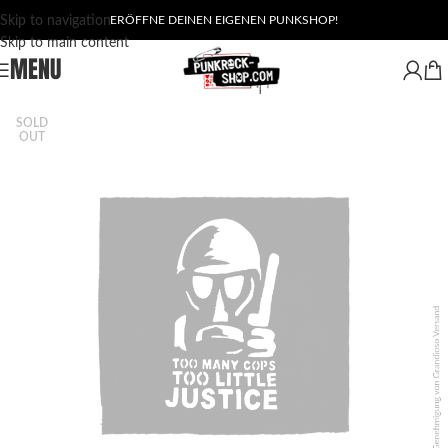
Skip to navigation
ERÖFFNE DEINEN EIGENEN PUNKSHOP!
Skip to main content
MENU
SOLD
OUT