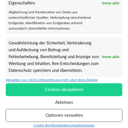
-27%
Eigenschaften
Immer aktiv
Abgleichung und Kombination von Daten aus
unterschiedlichen Quellen, Verknüpfung verschiedener
Endgeräte, Identifikation von Endgeräten anhand
automatisch übermittelter Informationen.
Gewährleistung der Sicherheit, Verhinderung
und Aufdeckung von Betrug und
Absolut Lächerlich (Aufnäher
Aufnäher – Keep Your Pussy Clean
Fehlerbehebung, Bereitstellung und Anzeige von
Immer aktiv
bedruckt)
Werbung und Inhalten, Ihre Entscheidungen zum
€
3,00
Datenschutz speichern und übermitteln.
€
1,10
Verkauft durch Punkrock-Shop
€
1,50
Verkauft durch Punkrock-Shop
Das beliebte Punk Comic Motiv als
Verwalten von 1410-Lieferanten
Lese mehr über diese Zwecke
Logoschriftzug der Band “Absolut
gewobener Aufnäher. Somit kann
Cookies akzeptieren
Lächerlich”. Bedruckt auf schwarzem
man nun auch auf seiner Lederjacke
Baumwollstoff. Maße des Drucks: ca.
oder anderen diversen
12 x 6,5 cm
Kleidungsstücken
Ablehnen
INFORMATIONEN
Optionen verwalten
Allgemeine Geschäftsbedingungen
Cookie-Richtlinie
Datenschutz
Impressum