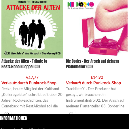
Attacke der Alten – Tribute to
Die Dorks – Der Arsch auf deinem
RestAlkohol (Doppel-CD)
Plattenteller (CD)
€
17,77
€
14,90
Verkauft durch Punkrock-Shop
Verkauft durch Punkrock-Shop
Recke, heute Mitglied der Kultband
Tracklist: 01. Der Producer hat
„Kelleregeister“ schreibt seit über 20
gesagt, wir brauchen ein
Jahren Rockgeschichten, das
Instrumentalintro 02. Der Arsch auf
Comeback mit RestAlkohol soll die
meinem Plattenteller 03. Borderline
Rockszene erschüttern,
Flashmob 04.
INFORMATIONEN