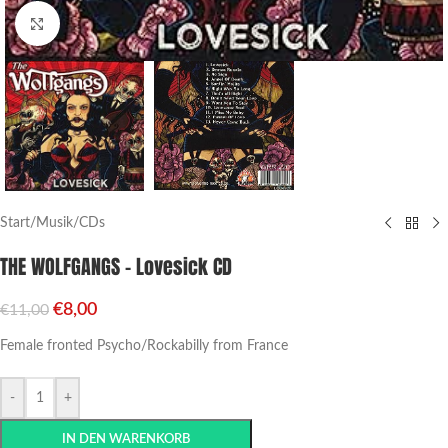
Click to enlarge
Start
/
Musik
/
CDs
THE WOLFGANGS – Lovesick CD
€
8,00
€
11,00
Female fronted Psycho/Rockabilly from France
-
+
IN DEN WARENKORB