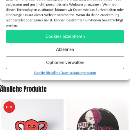
Pin das perfekte Accessoire für alle, die Sarkasmus lieben und sich nicht
verbessern und um (nicht) personalisierte Werbung anzuzeigen. Wenn du
davor scheuen, ein kleines Statement zu setzen. Ideal für deine
diesen Technologien zustimmst, können wir Daten wie das Surfverhalten oder
Jeansjacke, Lederjacke, Tasche oder deinen Rucksack – subtil ist anders.
eindeutige IDs auf dieser Website verarbeiten. Wenn du deine Zustimmung
nicht erteilst oder zurückziehst, können bestimmte Funktionen beeinträchtigt
werden.
Also… sei nett. Oder auch nicht. Aber beschwer dich nicht, wenn der
Boomerang zurückkommt!
Cookies akzeptieren
Ablehnen
Verkäufer
Reviews (0)
Optionen verwalten
Fragen und Antworten
Cookie-Richtlinie
Datenschutz
Impressum
Ähnliche Produkte
HOT