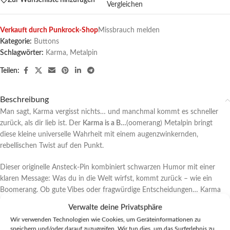
Vergleichen
Verkauft durch Punkrock-Shop
Missbrauch melden
Kategorie:
Buttons
Schlagwörter:
Karma
,
Metalpin
Teilen:
Beschreibung
Man sagt, Karma vergisst nichts… und manchmal kommt es schneller
zurück, als dir lieb ist. Der
Karma is a B…
(oomerang) Metalpin bringt
diese kleine universelle Wahrheit mit einem augenzwinkernden,
rebellischen Twist auf den Punkt.
Dieser originelle Ansteck-Pin kombiniert schwarzen Humor mit einer
klaren Message: Was du in die Welt wirfst, kommt zurück – wie ein
Boomerang. Ob gute Vibes oder fragwürdige Entscheidungen… Karma
liefert. Immer. Und meistens genau dann, wenn du es nicht erwartest.
Verwalte deine Privatsphäre
Wir verwenden Technologien wie Cookies, um Geräteinformationen zu
Mit seinem frechen Design und der punkigen Attitüde ist dieser Emaille-
speichern und/oder darauf zuzugreifen. Wir tun dies, um das Surferlebnis zu