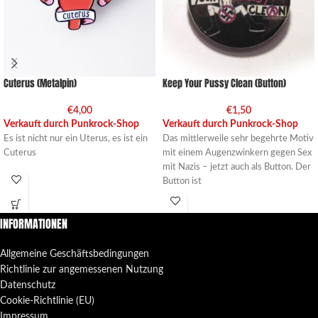
Cuterus (Metalpin)
Keep Your Pussy Clean (Button)
€
4,00
€
1,50
Verkauft durch Punkrock-Shop
Verkauft durch Punkrock-Shop
Es ist nicht nur ein Uterus, es ist ein
Das mittlerweile sehr begehrte Motiv
Cuterus
mit einem Augenzwinkern gegen Sex
mit Nazis – jetzt auch als Button. Der
Button ist
INFORMATIONEN
Allgemeine Geschäftsbedingungen
Richtlinie zur angemessenen Nutzung
Datenschutz
Cookie-Richtlinie (EU)
Impressum