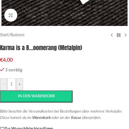
Click to enlarge
Start
/
Buttons
Karma is a B…oomerang (Metalpin)
€
4,00
3 vorrätig
-
+
IN DEN WARENKORB
Bitte beachte die Versandkosten bei Bestellungen über mehrere Verkäufer.
Diese kannst du im
Warenkorb
oder an der
Kasse
überprüfen.
Zur Wunschliste hinzufügen