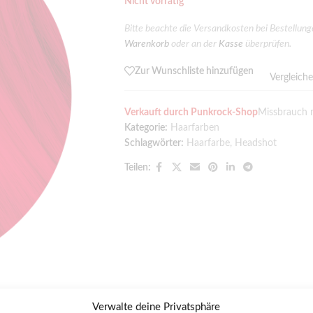
Nicht vorrätig
Bitte beachte die Versandkosten bei Bestellun
Warenkorb
oder an der
Kasse
überprüfen.
Zur Wunschliste hinzufügen
Vergleich
Verkauft durch Punkrock-Shop
Missbrauch 
Kategorie:
Haarfarben
Schlagwörter:
Haarfarbe
,
Headshot
Teilen:
Verwalte deine Privatsphäre