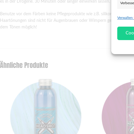
es in der Drogerie. 30 Minuten oder länger einwirken lassen. Wärme verb
Verbesse
Benutze vor dem Färben keine Pflegeprodukte wie z.B. silikonhaltige S
Verwalten
Eigens
Haartönungen sind nicht für Augenbrauen oder Wimpern gedacht, Augen
dem Tönen möglich!
Abgleich
Coo
verschie
übermitt
Gewähr
Betrug
Ähnliche Produkte
und In
übermi