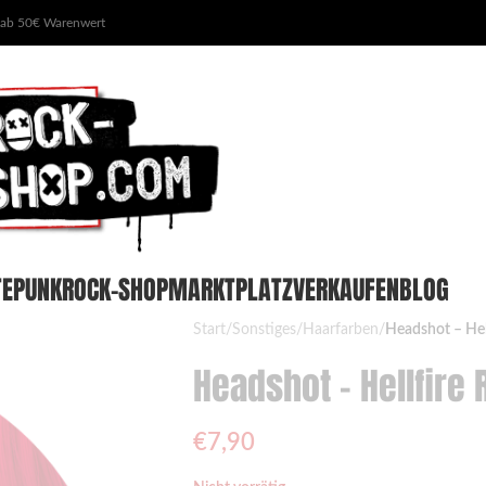
 ab 50€ Warenwert
TE
PUNKROCK-SHOP
MARKTPLATZ
VERKAUFEN
BLOG
Start
/
Sonstiges
/
Haarfarben
/
Headshot – Hel
Headshot – Hellfire 
€
7,90