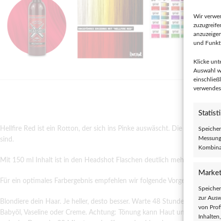
Wir verwe
zuzugreife
anzuzeige
und Funkti
Klicke unt
Auswahl wi
einschließ
verwendest
BES
Statist
Hellfire Red ist ein Rotton, der sich ins Pinke auswäscht. Die Haare müss
Speicher
Messung 
sind.
Kombina
Mit 150 ml Inhalt ist in den Headshot Flaschen deutlich mehr Farbe enthal
Market
Für ein optimales Farbergebnis empfehlen wir folgende Vorgehensweise:
Speicher
zur Ausw
Blondiere dein Haar. Je heller, desto besser. Warte 48 Stunden und zwe
von Prof
Babyöl, Vaseline oder Creme. Achtung: Tönung kann Haut und Textilien v
Inhalten