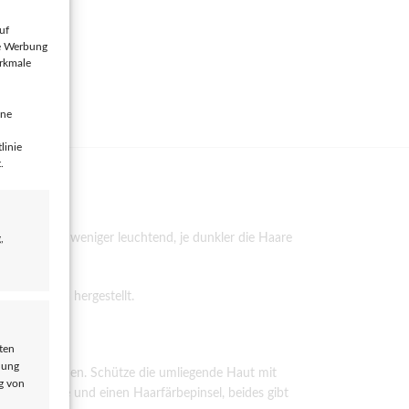
uf
te Werbung
erkmale
ine
linie
.
rd allerdings weniger leuchtend, je dunkler die Haare
,
d in Europa hergestellt.
ten
dung
ndtuch trocknen. Schütze die umliegende Haut mit
ng von
lhandschuhe und einen Haarfärbepinsel, beides gibt