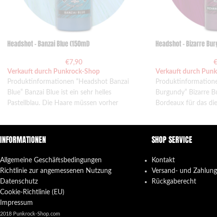
Headshot – Banzai Blue (150ml)
Headshot – Bizarre Bur
€
7,90
Verkauft durch Punkrock-Shop
Verkauft durch Pun
Produktinformationen “Headshot Banzai
Produktinformatione
Blue” Banzai Blue ist ein sehr helles
Burgundy” Bizarre Bu
Pastellblau. Die Haare müssen vorher
Bordeaux für das die
weißblond blondiert werden. Wenn noch
gebleicht werden mü
INFORMATIONEN
SHOP SERVICE
Allgemeine Geschäftsbedingungen
Kontakt
Richtlinie zur angemessenen Nutzung
Versand- und Zahlun
Datenschutz
Rückgaberecht
Cookie-Richtlinie (EU)
Impressum
2018 Punkrock-Shop.com