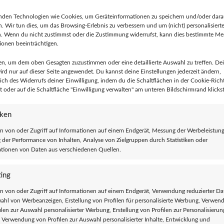
nden Technologien wie Cookies, um Geräteinformationen zu speichern und/oder dara
n. Wir tun dies, um das Browsing-Erlebnis zu verbessern und um (nicht) personalisier
n. Wenn du nicht zustimmst oder die Zustimmung widerrufst, kann dies bestimmte M
onen beeinträchtigen.
en, um dem oben Gesagten zuzustimmen oder eine detaillierte Auswahl zu treffen. De
rd nur auf dieser Seite angewendet. Du kannst deine Einstellungen jederzeit ändern,
lich des Widerrufs deiner Einwilligung, indem du die Schaltflächen in der Cookie-Richt
 oder auf die Schaltfläche "Einwilligung verwalten" am unteren Bildschirmrand klickst
CHREIBUNG
VERKÄUFER
REVIEWS (0)
FRAGEN UND ANTWORTEN
iken
en nicht so hell blondiert werden, wie für andere Farben. Das Ergebnis wi
n von oder Zugriff auf Informationen auf einem Endgerät, Messung der Werbeleistung
der Performance von Inhalten, Analyse von Zielgruppen durch Statistiken oder
tionen von Daten aus verschiedenen Quellen.
ten als bei anderen Marken. Die Farbe ist vegan, tierversuchsfrei und wir
ing
n von oder Zugriff auf Informationen auf einem Endgerät, Verwendung reduzierter Da
ahl von Werbeanzeigen, Erstellung von Profilen für personalisierte Werbung, Verwen
i Haarwäschen. Feuchte die Haare an und lasse sie ca. 10 Minuten im Ha
ilen zur Auswahl personalisierter Werbung, Erstellung von Profilen zur Personalisieru
erfärben. Die Haare Strähne für Strähne satt bestreichen. Benutze Einma
, Verwendung von Profilen zur Auswahl personalisierter Inhalte, Entwicklung und