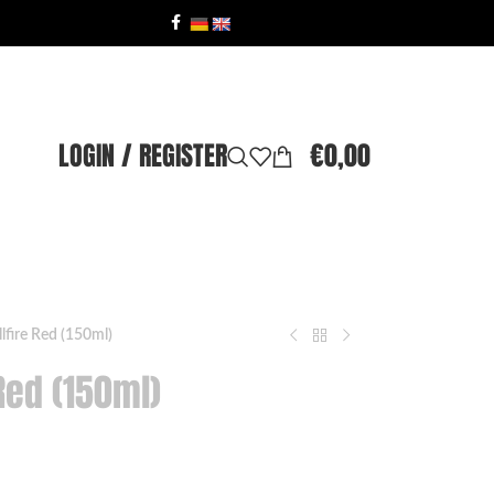
LOGIN / REGISTER
€
0,00
lfire Red (150ml)
Red (150ml)