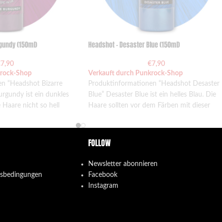
gundy (150ml)
Headshot – Desaster Blue (150ml)
€
7,90
€
7,90
krock-Shop
Verkauft durch Punkrock-Shop
n “Headshot Bizarre
Produktinformationen “Headshot Desaster
rgundy ist ein dunkles
Blue” Desaster Blue ist ein helles Blau. Die
 Haare nicht so hell
Haare sollten vor dem Färben mit dieser
ssen,
Farbe sehr
FOLLOW
Newsletter abonnieren
gsbedingungen
Facebook
Instagram