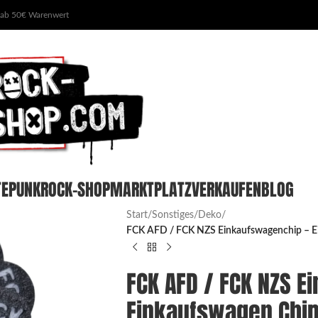
 ab 50€ Warenwert
TE
PUNKROCK-SHOP
MARKTPLATZ
VERKAUFEN
BLOG
Start
/
Sonstiges
/
Deko
/
FCK AFD / FCK NZS Einkaufswagenchip – Ei
FCK AFD / FCK NZS E
Einkaufswagen Chip –