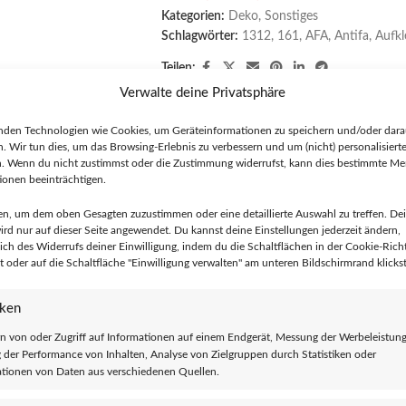
Kategorien:
Deko
,
Sonstiges
Schlagwörter:
1312
,
161
,
AFA
,
Antifa
,
Aufkl
Teilen:
Verwalte deine Privatsphäre
nden Technologien wie Cookies, um Geräteinformationen zu speichern und/oder dara
n. Wir tun dies, um das Browsing-Erlebnis zu verbessern und um (nicht) personalisier
BUNG
VERKÄUFER
REVIEWS (0)
RICHTLINIEN
FRAGEN UND ANTWORTEN
n. Wenn du nicht zustimmst oder die Zustimmung widerrufst, kann dies bestimmte M
onen beeinträchtigen.
en, um dem oben Gesagten zuzustimmen oder eine detaillierte Auswahl zu treffen. De
rd nur auf dieser Seite angewendet. Du kannst deine Einstellungen jederzeit ändern,
lich des Widerrufs deiner Einwilligung, indem du die Schaltflächen in der Cookie-Richt
chenk oder für den Eigengebrauch geeignet.
 oder auf die Schaltfläche "Einwilligung verwalten" am unteren Bildschirmrand klickst
iken
n von oder Zugriff auf Informationen auf einem Endgerät, Messung der Werbeleistung
ips werden in Deutschland produziert und bestehen aus hochwertigem u
der Performance von Inhalten, Analyse von Zielgruppen durch Statistiken oder
 auf der Rückseite ist „FCK AFD“ abgebildet.
tionen von Daten aus verschiedenen Quellen.