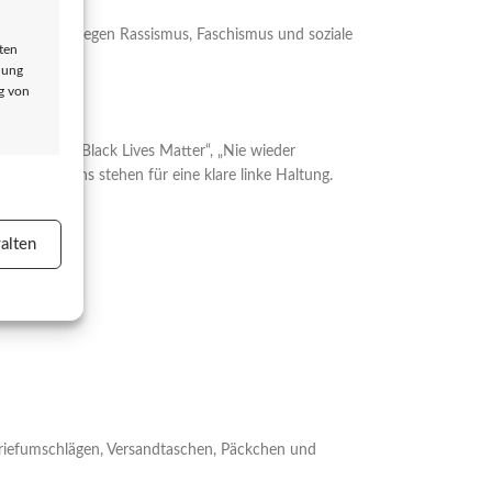
e Botschaften gegen Rassismus, Faschismus und soziale
ten
dung
ng von
ate Cops“, „Black Lives Matter“, „Nie wieder
 unsere Designs stehen für eine klare linke Haltung.
er aktiv
eiten wollen.
alten
er aktiv
Briefumschlägen, Versandtaschen, Päckchen und