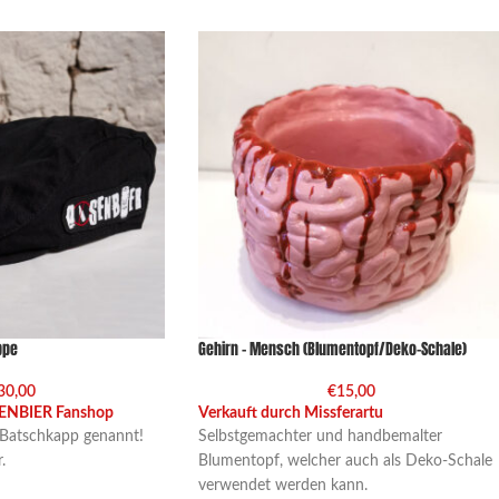
ppe
Gehirn – Mensch (Blumentopf/Deko-Schale)
30,00
€
15,00
SENBIER Fanshop
Verkauft durch Missferartu
 Batschkapp genannt!
Selbstgemachter und handbemalter
.
Blumentopf, welcher auch als Deko-Schale
verwendet werden kann.