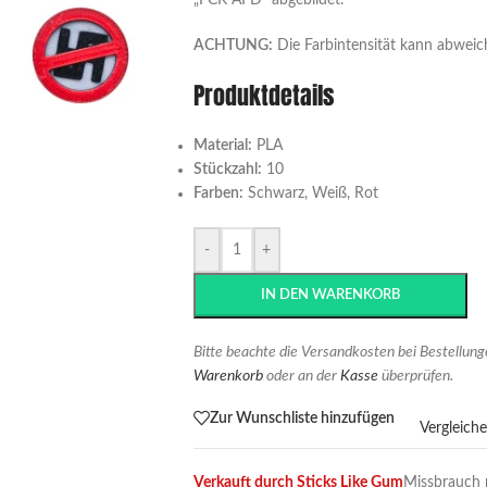
„FCK AFD“ abgebildet.
ACHTUNG:
Die Farbintensität kann abweic
Produktdetails
Material:
PLA
Stückzahl:
10
Farben:
Schwarz, Weiß, Rot
-
+
IN DEN WARENKORB
Bitte beachte die Versandkosten bei Bestellun
Warenkorb
oder an der
Kasse
überprüfen.
Zur Wunschliste hinzufügen
Vergleich
Verkauft durch Sticks Like Gum
Missbrauch