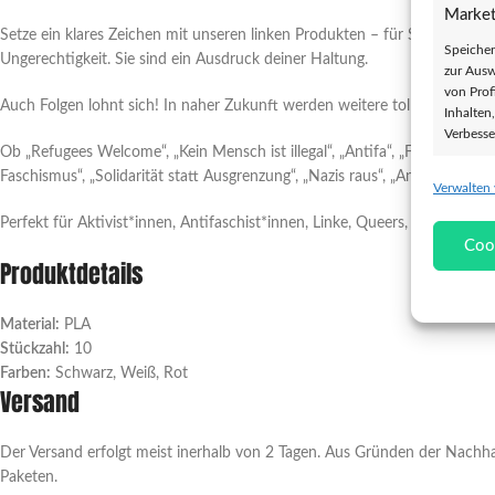
Market
Setze ein klares Zeichen mit unseren linken Produkten – für Solidarität,
Speicher
Ungerechtigkeit. Sie sind ein Ausdruck deiner Haltung.
zur Ausw
von Prof
Auch Folgen lohnt sich! In naher Zukunft werden weitere tolle Artikel an
Inhalten
Verbesse
Ob „Refugees Welcome“, „Kein Mensch ist illegal“, „Antifa“, „Feminismus 
Faschismus“, „Solidarität statt Ausgrenzung“, „Nazis raus“, „Antirassistisc
Verwalten
Eigens
Perfekt für Aktivist*innen, Antifaschist*innen, Linke, Queers, Umweltaktiv
Abgleich
Coo
verschie
Produktdetails
übermitt
Gewähr
Material:
PLA
Stückzahl:
10
Betrug
Farben:
Schwarz, Weiß, Rot
und In
Versand
übermi
Der Versand erfolgt meist inerhalb von 2 Tagen. Aus Gründen der Nachha
Paketen.