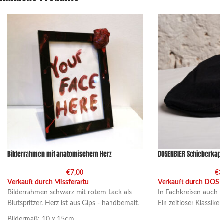
Bilderrahmen mit anatomischem Herz
DOSENBIER Schieberka
€
7,00
€
Verkauft durch Missferartu
Verkauft durch DO
Bilderrahmen schwarz mit rotem Lack als
In Fachkreisen auch
Blutspritzer. Herz ist aus Gips - handbemalt.
Ein zeitloser Klassiker
Bildermaß: 10 x 15cm