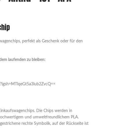
chip
swagenchips, perfekt als Geschenk oder für den
 dem laufenden zu bleiben:
um?igsh=MTlqeGt5a3lub2ZvcQ==
Einkaufswagenchips. Die Chips werden in
 hochwertigem und umweltfreundlichem PLA.
gestrichene rechte Symbolik, auf der Rückseite ist