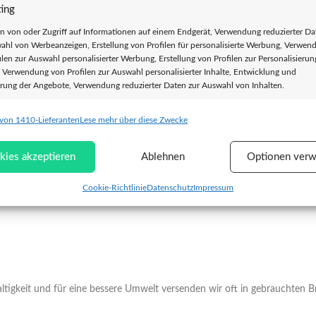
ing
 Vielfalt und Widerstand! Unsere politischen Artikel transportieren stark
n von oder Zugriff auf Informationen auf einem Endgerät, Verwendung reduzierter Da
ahl von Werbeanzeigen, Erstellung von Profilen für personalisierte Werbung, Verwen
ilen zur Auswahl personalisierter Werbung, Erstellung von Profilen zur Personalisieru
geboten.
, Verwendung von Profilen zur Auswahl personalisierter Inhalte, Entwicklung und
rung der Angebote, Verwendung reduzierter Daten zur Auswahl von Inhalten.
statt Vaterland“, „No Border No Nation“, „Smash Capitalism“, „Love Punk H
h“, „Antifaschistisch“, „Antisexistisch“ oder „Make Racists Afraid Again“ –
 von 1410-Lieferanten
Lese mehr über diese Zwecke
chaften
Imm
ist*innen und alle, die Gerechtigkeit und Liebe in der Öffentlichkeit verbr
ung und Kombination von Daten aus unterschiedlichen Quellen, Verknüpfung
kies akzeptieren
Ablehnen
Optionen verw
dener Endgeräte, Identifikation von Endgeräten anhand automatisch
elter Informationen.
Cookie-Richtlinie
Datenschutz
Impressum
leistung der Sicherheit, Verhinderung und Aufdeckung von
 und Fehlerbehebung, Bereitstellung und Anzeige von Werbung
Imm
halten, Ihre Entscheidungen zum Datenschutz speichern und
tteln.
ltigkeit und für eine bessere Umwelt versenden wir oft in gebrauchten 