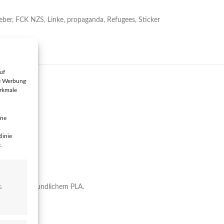
eber
,
FCK NZS
,
Linke
,
propaganda
,
Refugees
,
Sticker
uf
te Werbung
erkmale
ine
linie
.
,
nd umweltfreundlichem PLA.