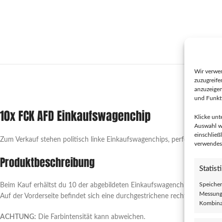
Wir verwe
zuzugreife
BESCHREI
anzuzeige
und Funkti
10x FCK AFD Einkaufswagenchip
Klicke unt
Auswahl wi
einschließ
Zum Verkauf stehen politisch linke Einkaufswagenchips, perfekt als Ges
verwendest
Produktbeschreibung
Statist
Speicher
Beim Kauf erhältst du 10 der abgebildeten Einkaufswagenchips. Die Ch
Messung 
Auf der Vorderseite befindet sich eine durchgestrichene rechte Symbolik,
Kombina
ACHTUNG:
Die Farbintensität kann abweichen.