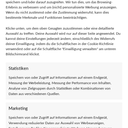
speichern und/oder darauf zuzugreifen. Wir tun dies, um das Browsing-
Vergleichen
Erlebnis zu verbessern und um (nicht) personalisierte Werbung anzuzeigen.
Wenn du nicht zustimmst oder die Zustimmung widerrufst, kann dies
Verkauft durch Punkrock-Shop
Missbrauch melden
bestimmte Merkmale und Funktionen beeinträchtigen.
Kategorie:
Buttons
Klicke unten, um dem oben Gesagten zuzustimmen oder eine detaillierte
Teilen:
Auswahl zu treffen. Deine Auswahl wird nur auf dieser Seite angewendet. Du
kannst deine Einstellungen jederzeit ändern, einschließlich des Widerrufs
deiner Einwilligung, indem du die Schaltflächen in der Cookie-Richtlinie
Beschreibung
verwendest oder auf die Schaltfläche "Einwilligung verwalten" am unteren
Bildschirmrand klickst.
Manchmal braucht es keine großen Worte – nur eine Ente mit Haltung.
Der „Duck You“ Emaille Pin ist das perfekte Statement-Accessoire für
Statistiken
alle, die edgy Humor, subtile Provokation und ein Augenzwinkern lieben.
Speichern von oder Zugriff auf Informationen auf einem Endgerät,
Messung der Werbeleistung, Messung der Performance von Inhalten,
Das Besondere? Sein cleveres Design spielt mit der Wahrnehmung: Auf
Analyse von Zielgruppen durch Statistiken oder Kombinationen von
den ersten Blick eine lässige Ente – auf den zweiten vielleicht doch eine
Daten aus verschiedenen Quellen.
ziemlich eindeutige Geste. Duck oder … na ja, you know.
Marketing
Mit einer Größe von ca. 3 cm ist der hochwertige Metall-Pin aus Emaille
kompakt, aber garantiert ein Hingucker. Dezent genug für den Alltag,
Speichern von oder Zugriff auf Informationen auf einem Endgerät,
Verwendung reduzierter Daten zur Auswahl von Werbeanzeigen,
frech genug für doppelte Blicke.