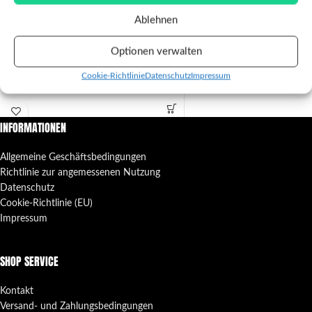
(Metalpin)
€
0,99
Ablehnen
€
4,00
Verkauft durch Punkrock-Shop
Verkauft durch Punkrock-Shop
Offizieller Kellergeister Button
Optionen verwalten
Filme sind etwas Besonderes! Zeig es
25mm
jedem, dass du ein Movie-Nerd bist!
Cookie-Richtlinie
Datenschutz
Impressum
Durchmesser ca. 2,5cm
INFORMATIONEN
Allgemeine Geschäftsbedingungen
Richtlinie zur angemessenen Nutzung
Datenschutz
Cookie-Richtlinie (EU)
Impressum
SHOP SERVICE
Kontakt
Versand- und Zahlungsbedingungen