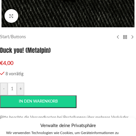
Click to enlarge
Start
/
Buttons
Duck you! (Metalpin)
€
4,00
8 vorrätig
-
+
IN DEN WARENKORB
Bitte beachte die Versandkosten bei Bestellungen über mehrere Verkäufer.
Diese kannst du im
Warenkorb
oder an der
Kasse
überprüfen.
Verwalte deine Privatsphäre
Wir verwenden Technologien wie Cookies, um Geräteinformationen zu
Zur Wunschliste hinzufügen