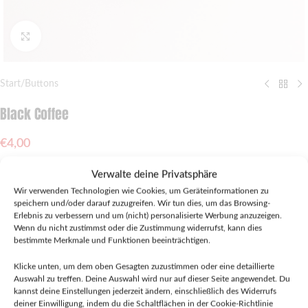
Click to enlarge
Start
/
Buttons
Black Coffee
€
4,00
Nicht vorrätig
Verwalte deine Privatsphäre
Wir verwenden Technologien wie Cookies, um Geräteinformationen zu
Bitte beachte die Versandkosten bei Bestellungen über mehrere Verkäufer.
speichern und/oder darauf zuzugreifen. Wir tun dies, um das Browsing-
Diese kannst du im
Warenkorb
oder an der
Kasse
überprüfen.
Erlebnis zu verbessern und um (nicht) personalisierte Werbung anzuzeigen.
Wenn du nicht zustimmst oder die Zustimmung widerrufst, kann dies
Zur Wunschliste hinzufügen
bestimmte Merkmale und Funktionen beeinträchtigen.
Vergleichen
Klicke unten, um dem oben Gesagten zuzustimmen oder eine detaillierte
Verkauft durch Punkrock-Shop
Missbrauch melden
Auswahl zu treffen. Deine Auswahl wird nur auf dieser Seite angewendet. Du
Kategorie:
Buttons
kannst deine Einstellungen jederzeit ändern, einschließlich des Widerrufs
deiner Einwilligung, indem du die Schaltflächen in der Cookie-Richtlinie
Schlagwort:
Metalpin