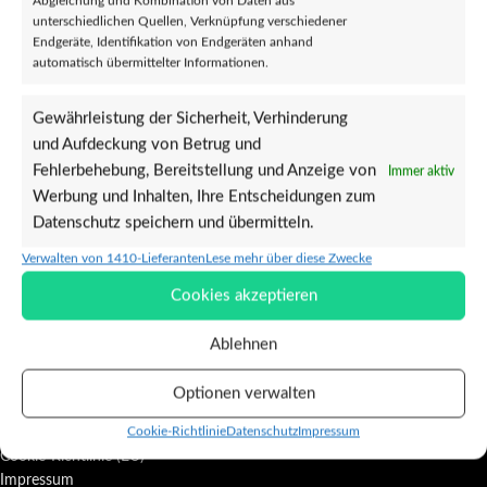
Abgleichung und Kombination von Daten aus
unterschiedlichen Quellen, Verknüpfung verschiedener
Endgeräte, Identifikation von Endgeräten anhand
automatisch übermittelter Informationen.
Gewährleistung der Sicherheit, Verhinderung
Kellergeister – Button
Pizzaskull (Metalpin)
und Aufdeckung von Betrug und
€
0,99
€
4,00
Fehlerbehebung, Bereitstellung und Anzeige von
Immer aktiv
Verkauft durch Punkrock-Shop
Verkauft durch Punkrock-Shop
Werbung und Inhalten, Ihre Entscheidungen zum
Offizieller Kellergeister Button
Die gruseligste Horropizza als
Datenschutz speichern und übermitteln.
25mm
Anstecker. Durchmesser ca. 2cm
Verwalten von 1410-Lieferanten
Lese mehr über diese Zwecke
Cookies akzeptieren
INFORMATIONEN
Ablehnen
Allgemeine Geschäftsbedingungen
Optionen verwalten
Richtlinie zur angemessenen Nutzung
Cookie-Richtlinie
Datenschutz
Impressum
Datenschutz
Cookie-Richtlinie (EU)
Impressum