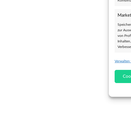
Kombina
Market
Speicher
zur Ausw
von Prof
Inhalten
Verbesse
Verwalten
Eigens
Abgleich
Coo
verschie
übermitt
Gewähr
Betrug
und In
übermi