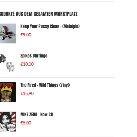
RODUKTE AUS DEM GESAMTEN MARKTPLATZ
Keep Your Pussy Clean – (Metalpin)
€
9,00
Spikes Ohrringe
€
10,00
The Fired - Wild Things (Vinyl)
€
15,90
MIKE ZERO - Now CD
€
5,00