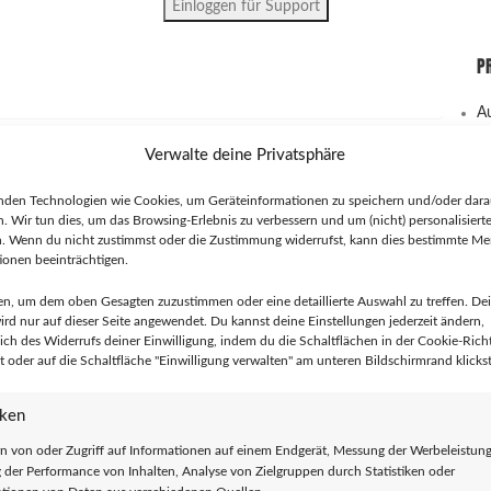
Einloggen für Support
P
A
B
Verwalte deine Privatsphäre
K
Gi
nden Technologien wie Cookies, um Geräteinformationen zu speichern und/oder dara
Pu
n. Wir tun dies, um das Browsing-Erlebnis zu verbessern und um (nicht) personalisier
So
n. Wenn du nicht zustimmst oder die Zustimmung widerrufst, kann dies bestimmte M
T-
onen beeinträchtigen.
Le
en, um dem oben Gesagten zuzustimmen oder eine detaillierte Auswahl zu treffen. De
B
rd nur auf dieser Seite angewendet. Du kannst deine Einstellungen jederzeit ändern,
C
lich des Widerrufs deiner Einwilligung, indem du die Schaltflächen in der Cookie-Richt
M
 oder auf die Schaltfläche "Einwilligung verwalten" am unteren Bildschirmrand klickst
Riot Feminism (T-Shirt tailliert)
C
Vi
€
14,90
iken
MC
So
n von oder Zugriff auf Informationen auf einem Endgerät, Messung der Werbeleistung
der Performance von Inhalten, Analyse von Zielgruppen durch Statistiken oder
D