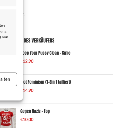
chmuck
(23)
aschen
(4)
aarfarben
(18)
ten
dung
ng von
OP PRODUKTE DES VERKÄUFERS
Keep Your Pussy Clean - Girlie
€
12,90
er aktiv
alten
Riot Feminism (T-Shirt tailliert)
€
14,90
Gegen Nazis - Top
er aktiv
€
10,00