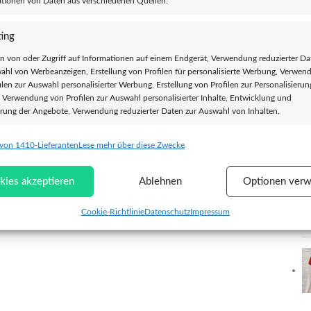
tionen von Daten aus verschiedenen Quellen.
S
T
H
ing
n von oder Zugriff auf Informationen auf einem Endgerät, Verwendung reduzierter Da
ahl von Werbeanzeigen, Erstellung von Profilen für personalisierte Werbung, Verwen
ilen zur Auswahl personalisierter Werbung, Erstellung von Profilen zur Personalisieru
T
, Verwendung von Profilen zur Auswahl personalisierter Inhalte, Entwicklung und
rung der Angebote, Verwendung reduzierter Daten zur Auswahl von Inhalten.
 von 1410-Lieferanten
Lese mehr über diese Zwecke
chaften
Imm
ung und Kombination von Daten aus unterschiedlichen Quellen, Verknüpfung
kies akzeptieren
Ablehnen
Optionen verw
dener Endgeräte, Identifikation von Endgeräten anhand automatisch
elter Informationen.
Cookie-Richtlinie
Datenschutz
Impressum
leistung der Sicherheit, Verhinderung und Aufdeckung von
 und Fehlerbehebung, Bereitstellung und Anzeige von Werbung
Imm
halten, Ihre Entscheidungen zum Datenschutz speichern und
tteln.