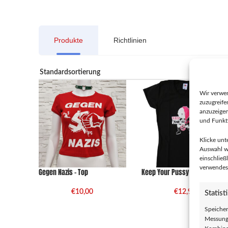
Produkte
Richtlinien
Wir verwe
zuzugreife
anzuzeige
und Funkti
Klicke unt
Auswahl wi
einschließ
verwendest
Gegen Nazis – Top
Keep Your Pussy Clean – Girlie
€
10,00
€
12,90
Statist
Speicher
Messung 