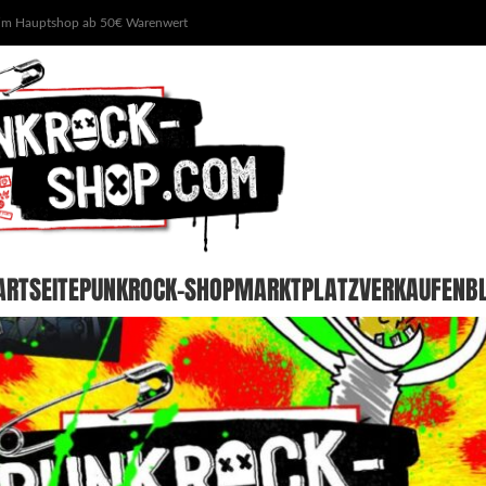
 im Hauptshop ab 50€ Warenwert
ARTSEITE
PUNKROCK-SHOP
MARKTPLATZ
VERKAUFEN
B