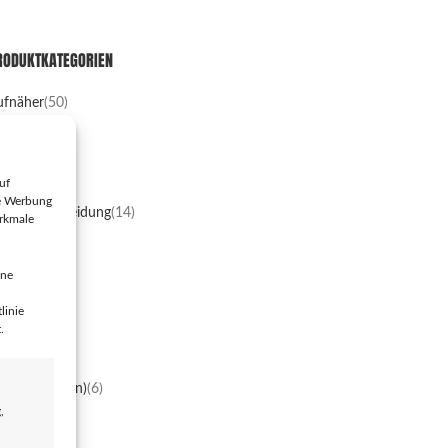
RODUKTKATEGORIEN
ufnäher
(50)
uttons
(54)
lamotten
(3)
rlies
(3)
uf
llis
(2)
te Werbung
nstige Bekleidung
(14)
erkmale
Shirts
(23)
sbares
(11)
ine
ücher
(6)
omics
(31)
linie
usik
(5)
.
Ds
(103)
nyl
(92)
s (Kassetten)
(6)
nstiges
(8)
,
eko
(2)