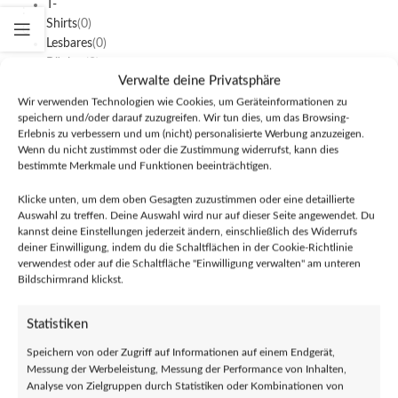
T-
:
Shirts
(0)
0
Lesbares
(0)
Bücher
(0)
Einloggen
Verwalte deine Privatsphäre
Comics
(0)
für
Musik
(0)
Wir verwenden Technologien wie Cookies, um Geräteinformationen zu
Support
speichern und/oder darauf zuzugreifen. Wir tun dies, um das Browsing-
CDs
(0)
Erlebnis zu verbessern und um (nicht) personalisierte Werbung anzuzeigen.
Vinyl
(0)
Wenn du nicht zustimmst oder die Zustimmung widerrufst, kann dies
MCs
bestimmte Merkmale und Funktionen beeinträchtigen.
(Kassetten)
(0)
Klicke unten, um dem oben Gesagten zuzustimmen oder eine detaillierte
Auswahl zu treffen. Deine Auswahl wird nur auf dieser Seite angewendet. Du
Tickets
(0)
kannst deine Einstellungen jederzeit ändern, einschließlich des Widerrufs
Sticker
(0)
deiner Einwilligung, indem du die Schaltflächen in der Cookie-Richtlinie
Sonstiges
(0)
verwendest oder auf die Schaltfläche "Einwilligung verwalten" am unteren
Deko
(0)
Bildschirmrand klickst.
Schmuck
(0)
Taschen
(0)
Statistiken
Haarfarben
(0)
Speichern von oder Zugriff auf Informationen auf einem Endgerät,
Messung der Werbeleistung, Messung der Performance von Inhalten,
Analyse von Zielgruppen durch Statistiken oder Kombinationen von