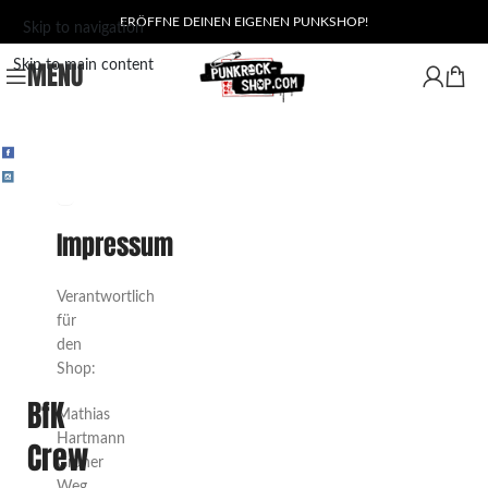
ERÖFFNE DEINEN EIGENEN PUNKSHOP!
Skip to navigation
MENU
Skip to main content
Produkte
Richtlinien
Impressum
Impressum
Verantwortlich
für
den
Shop:
BfK
Mathias
Hartmann
Crew
Grüner
Weg