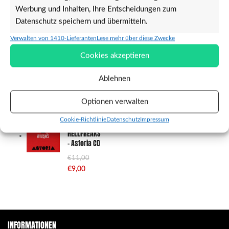
Wild
Werbung und Inhalten, Ihre Entscheidungen zum
Things
(CD)
Datenschutz speichern und übermitteln.
€
10,90
Verwalten von 1410-Lieferanten
Lese mehr über diese Zwecke
Cookies akzeptieren
Gehirn - Zombie
(Blumentopf/Deko-
Ablehnen
Schale)
€
15,00
Optionen verwalten
Cookie-Richtlinie
Datenschutz
Impressum
THE
HELLFREAKS
- Astoria CD
€
11,00
€
9,00
INFORMATIONEN