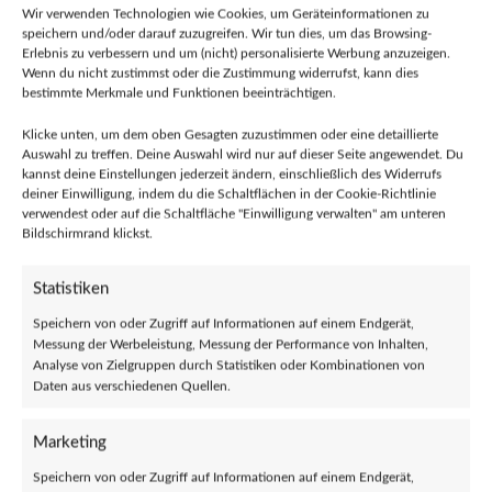
% SALE %
(0)
Wir verwenden Technologien wie Cookies, um Geräteinformationen zu
Aufnäher
(0)
speichern und/oder darauf zuzugreifen. Wir tun dies, um das Browsing-
Buttons
Erlebnis zu verbessern und um (nicht) personalisierte Werbung anzuzeigen.
(0)
Wenn du nicht zustimmst oder die Zustimmung widerrufst, kann dies
Klamotten
(0)
bestimmte Merkmale und Funktionen beeinträchtigen.
Girlies
(0)
Pullis
(0)
Klicke unten, um dem oben Gesagten zuzustimmen oder eine detaillierte
Sonstige Bekleidung
(0)
Auswahl zu treffen. Deine Auswahl wird nur auf dieser Seite angewendet. Du
T-Shirts
kannst deine Einstellungen jederzeit ändern, einschließlich des Widerrufs
(0)
deiner Einwilligung, indem du die Schaltflächen in der Cookie-Richtlinie
Lesbares
(0)
verwendest oder auf die Schaltfläche "Einwilligung verwalten" am unteren
Bücher
(0)
Bildschirmrand klickst.
Comics
(0)
Musik
(0)
Statistiken
CDs
(0)
Vinyl
(0)
Speichern von oder Zugriff auf Informationen auf einem Endgerät,
MCs (Kassetten)
(0)
Messung der Werbeleistung, Messung der Performance von Inhalten,
Analyse von Zielgruppen durch Statistiken oder Kombinationen von
Tickets
(0)
Daten aus verschiedenen Quellen.
Sticker
(0)
Sonstiges
(0)
Deko
(0)
Marketing
Schmuck
(0)
Speichern von oder Zugriff auf Informationen auf einem Endgerät,
Taschen
(0)