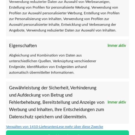
Verwendung reduzierter Daten zur Auswahl von Werbeanzeigen,
Haarfarben
(0)
Erstellung von Profilen für personalisierte Werbung, Verwendung von
Profilen zur Auswahl personalisierter Werbung, Erstellung von Profilen
zur Personalisierung von Inhalten, Verwendung von Profilen zur
Auswahl personalisierter Inhalte, Entwicklung und Verbesserung der
PRODUKTE AUS DEM GESAMTEN MARKTPLATZ
Angebote, Verwendung reduzierter Daten zur Auswahl von Inhalten.
Kalsarikännit (12″ Vinyl + DL)
Eigenschaften
Immer aktiv
€
20,00
€
25,00
Abgleichung und Kombination von Daten aus
unterschiedlichen Quellen, Verknüpfung verschiedener
Endgeräte, Identifikation von Endgeräten anhand
Borderpaki - 1362 - LP
automatisch übermittelter Informationen.
€
6,99
Gewährleistung der Sicherheit, Verhinderung
und Aufdeckung von Betrug und
Los Fastidios – Rebels’n’Revels (Vinyl)
Fehlerbehebung, Bereitstellung und Anzeige von
Immer aktiv
Werbung und Inhalten, Ihre Entscheidungen zum
€
20,00
Datenschutz speichern und übermitteln.
Verwalten von 1410-Lieferanten
Lese mehr über diese Zwecke
Funktionsshirt/Kompressionsshirt Männer eng – Sex, Love