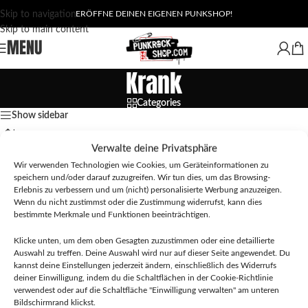
Skip to navigation
ERÖFFNE DEINEN EIGENEN PUNKSHOP!
Skip to main content
MENU
Krank
Categories
Show sidebar
Verwalte deine Privatsphäre
Wir verwenden Technologien wie Cookies, um Geräteinformationen zu
speichern und/oder darauf zuzugreifen. Wir tun dies, um das Browsing-
Erlebnis zu verbessern und um (nicht) personalisierte Werbung anzuzeigen.
Wenn du nicht zustimmst oder die Zustimmung widerrufst, kann dies
bestimmte Merkmale und Funktionen beeinträchtigen.
Klicke unten, um dem oben Gesagten zuzustimmen oder eine detaillierte
Auswahl zu treffen. Deine Auswahl wird nur auf dieser Seite angewendet. Du
kannst deine Einstellungen jederzeit ändern, einschließlich des Widerrufs
deiner Einwilligung, indem du die Schaltflächen in der Cookie-Richtlinie
verwendest oder auf die Schaltfläche "Einwilligung verwalten" am unteren
Krank – Resterampe (EP)
Krank – Zurück in den Heizungskeller
Bildschirmrand klickst.