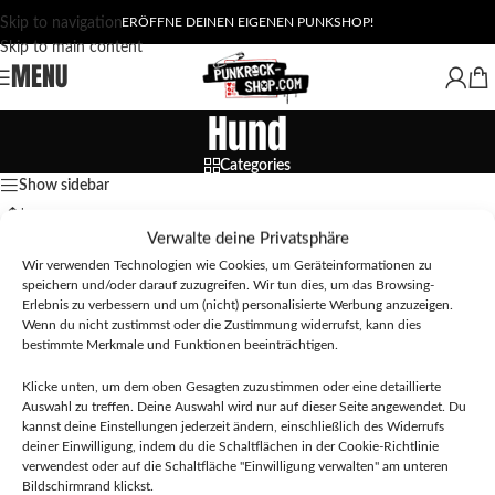
Skip to navigation
ERÖFFNE DEINEN EIGENEN PUNKSHOP!
Skip to main content
MENU
Hund
Categories
Show sidebar
Verwalte deine Privatsphäre
Wir verwenden Technologien wie Cookies, um Geräteinformationen zu
speichern und/oder darauf zuzugreifen. Wir tun dies, um das Browsing-
Erlebnis zu verbessern und um (nicht) personalisierte Werbung anzuzeigen.
Wenn du nicht zustimmst oder die Zustimmung widerrufst, kann dies
bestimmte Merkmale und Funktionen beeinträchtigen.
Klicke unten, um dem oben Gesagten zuzustimmen oder eine detaillierte
Auswahl zu treffen. Deine Auswahl wird nur auf dieser Seite angewendet. Du
kannst deine Einstellungen jederzeit ändern, einschließlich des Widerrufs
deiner Einwilligung, indem du die Schaltflächen in der Cookie-Richtlinie
verwendest oder auf die Schaltfläche "Einwilligung verwalten" am unteren
Angry Doggo – T-Shirt
Bildschirmrand klickst.