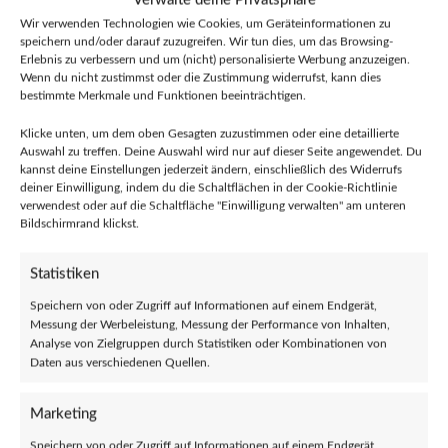
Verwalte deine Privatsphäre
Menschheit (CD)
Wir verwenden Technologien wie Cookies, um Geräteinformationen zu
€
10,00
speichern und/oder darauf zuzugreifen. Wir tun dies, um das Browsing-
€
13,00
Erlebnis zu verbessern und um (nicht) personalisierte Werbung anzuzeigen.
Wenn du nicht zustimmst oder die Zustimmung widerrufst, kann dies
bestimmte Merkmale und Funktionen beeinträchtigen.
Klicke unten, um dem oben Gesagten zuzustimmen oder eine detaillierte
Auswahl zu treffen. Deine Auswahl wird nur auf dieser Seite angewendet. Du
kannst deine Einstellungen jederzeit ändern, einschließlich des Widerrufs
deiner Einwilligung, indem du die Schaltflächen in der Cookie-Richtlinie
verwendest oder auf die Schaltfläche "Einwilligung verwalten" am unteren
Bildschirmrand klickst.
Statistiken
Abbruch – Das Aussterben der
Abbruch – Lieber Linksextrem (CD)
Speichern von oder Zugriff auf Informationen auf einem Endgerät,
Menschheit (Doppel-LP)
Messung der Werbeleistung, Messung der Performance von Inhalten,
€
11,00
Analyse von Zielgruppen durch Statistiken oder Kombinationen von
€
26,00
Daten aus verschiedenen Quellen.
Marketing
Speichern von oder Zugriff auf Informationen auf einem Endgerät,