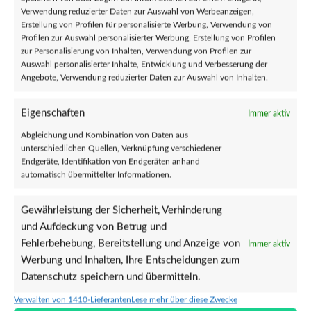
Verwendung reduzierter Daten zur Auswahl von Werbeanzeigen,
Erstellung von Profilen für personalisierte Werbung, Verwendung von
Profilen zur Auswahl personalisierter Werbung, Erstellung von Profilen
zur Personalisierung von Inhalten, Verwendung von Profilen zur
Auswahl personalisierter Inhalte, Entwicklung und Verbesserung der
Angebote, Verwendung reduzierter Daten zur Auswahl von Inhalten.
Abbruch – Multifunctional Scarf
Myanmar, don’t give up the fight! Soli-
Eigenschaften
Immer aktiv
Sampler (CD)
€
5,50
Abgleichung und Kombination von Daten aus
€
5,00
unterschiedlichen Quellen, Verknüpfung verschiedener
Endgeräte, Identifikation von Endgeräten anhand
INFORMATIONEN
automatisch übermittelter Informationen.
Allgemeine Geschäftsbedingungen
Gewährleistung der Sicherheit, Verhinderung
Richtlinie zur angemessenen Nutzung
und Aufdeckung von Betrug und
Datenschutz
Fehlerbehebung, Bereitstellung und Anzeige von
Immer aktiv
Cookie-Richtlinie (EU)
Werbung und Inhalten, Ihre Entscheidungen zum
Impressum
Datenschutz speichern und übermitteln.
Verwalten von 1410-Lieferanten
Lese mehr über diese Zwecke
SHOP SERVICE