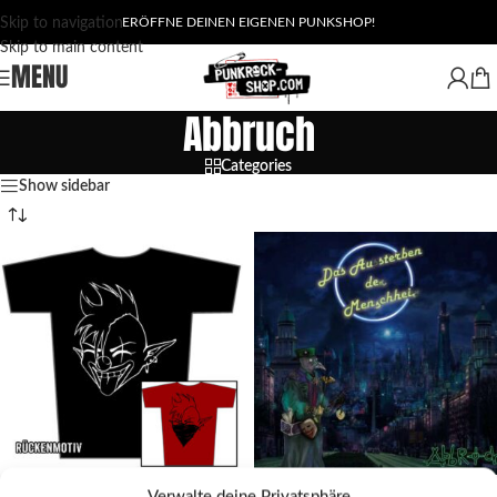
Skip to navigation
ERÖFFNE DEINEN EIGENEN PUNKSHOP!
Skip to main content
MENU
Abbruch
Categories
Show sidebar
Abbruch – Bob Design (T-Shirt)
Abbruch – Das Aussterben der