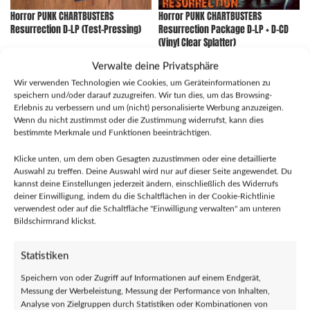
Horror PUNK CHARTBUSTERS
Horror PUNK CHARTBUSTERS
Resurrection D-LP (Test-Pressing)
Resurrection Package D-LP + D-CD
(Vinyl Clear Splatter)
€
69,00
Verwalte deine Privatsphäre
€
51,00
Wir verwenden Technologien wie Cookies, um Geräteinformationen zu
speichern und/oder darauf zuzugreifen. Wir tun dies, um das Browsing-
Erlebnis zu verbessern und um (nicht) personalisierte Werbung anzuzeigen.
Wenn du nicht zustimmst oder die Zustimmung widerrufst, kann dies
bestimmte Merkmale und Funktionen beeinträchtigen.
Klicke unten, um dem oben Gesagten zuzustimmen oder eine detaillierte
Auswahl zu treffen. Deine Auswahl wird nur auf dieser Seite angewendet. Du
kannst deine Einstellungen jederzeit ändern, einschließlich des Widerrufs
deiner Einwilligung, indem du die Schaltflächen in der Cookie-Richtlinie
verwendest oder auf die Schaltfläche "Einwilligung verwalten" am unteren
Bildschirmrand klickst.
HOT ACTION WAXING _ Waxing is a
HOT ACTION WAXING – Baseball Bat
lifestyle
Boogie
Statistiken
€
15,00
€
15,00
Speichern von oder Zugriff auf Informationen auf einem Endgerät,
Messung der Werbeleistung, Messung der Performance von Inhalten,
Analyse von Zielgruppen durch Statistiken oder Kombinationen von