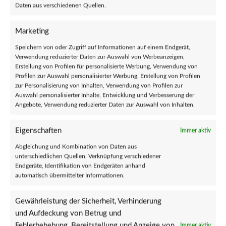
Daten aus verschiedenen Quellen.
Marketing
Speichern von oder Zugriff auf Informationen auf einem Endgerät,
Verwendung reduzierter Daten zur Auswahl von Werbeanzeigen,
Erstellung von Profilen für personalisierte Werbung, Verwendung von
Profilen zur Auswahl personalisierter Werbung, Erstellung von Profilen
zur Personalisierung von Inhalten, Verwendung von Profilen zur
JAMIE CLARKE’S PERFECT – Hell hath
Karl Rascal K. – Rough Tones from
Auswahl personalisierter Inhalte, Entwicklung und Verbesserung der
no Fury CD
the backroad CD
Angebote, Verwendung reduzierter Daten zur Auswahl von Inhalten.
€
11,00
€
11,00
Eigenschaften
Immer aktiv
Abgleichung und Kombination von Daten aus
←
1
2
3
4
5
…
8
9
10
→
unterschiedlichen Quellen, Verknüpfung verschiedener
Endgeräte, Identifikation von Endgeräten anhand
automatisch übermittelter Informationen.
PRODUKTKATEGORIEN
Gewährleistung der Sicherheit, Verhinderung
% SALE %
(53)
und Aufdeckung von Betrug und
Klamotten
(6)
Girlies
(1)
Fehlerbehebung, Bereitstellung und Anzeige von
Immer aktiv