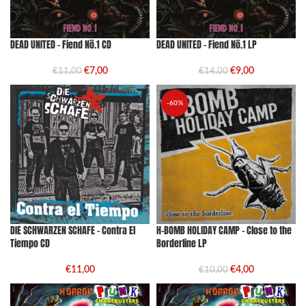
DEAD UNITED – Fiend Nö.1 CD
DEAD UNITED – Fiend Nö.1 LP
€
7,00
€
9,00
€
11,00
€
14,00
-60%
DIE SCHWARZEN SCHAFE – Contra El
H-BOMB HOLIDAY CAMP – Close to the
Tiempo CD
Borderline LP
€
11,00
€
4,00
€
10,00