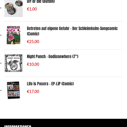
DIY or die (Button)
€
1,00
Betreten auf eigene Gefahr – Der Schleimkeim-Songcomic
(Comic)
€
25,00
Night Punch - Godisnowhere (7")
€
10,00
Life is Posers - EP-LiP (Comic)
€
17,00