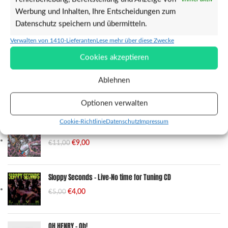
T-Shirts
(6)
Werbung und Inhalten, Ihre Entscheidungen zum
Musik
(44)
Datenschutz speichern und übermitteln.
CDs
(66)
Verwalten von 1410-Lieferanten
Lese mehr über diese Zwecke
Vinyl
(56)
Sticker
(1)
Cookies akzeptieren
Sonstiges
(1)
Ablehnen
Optionen verwalten
TOP PRODUKTE DES VERKÄUFERS
Cookie-Richtlinie
Datenschutz
Impressum
MUTANT REAVERS - Monster Punk CD
€
9,00
€
11,00
Sloppy Seconds - Live-No time for Tuning CD
€
4,00
€
5,00
OH HENRY - Oh!