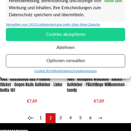
Fehlerbehebung, Bereitstellung und Anzeige von
€
7,89
Immer aktiv
€
7,89
Werbung und Inhalten, Ihre Entscheidungen zum
Datenschutz speichern und übermitteln.
NEW
Verwalten von 1410-Lieferanten
Lese mehr über diese Zwecke
Cookies akzeptieren
Ablehnen
Optionen verwalten
Cookie-Richtlinie
Datenschutz
Impressum
100x “Rassismus das Problem”
100x “Refugees welcome” Sticker –
Sticker – Gegen Nazis Aufkleber – Linke
Aufkleber – Flüchtlinge Willkommen –
Antifa 161
family
€
7,89
€
7,89
←
1
2
3
4
5
6
→