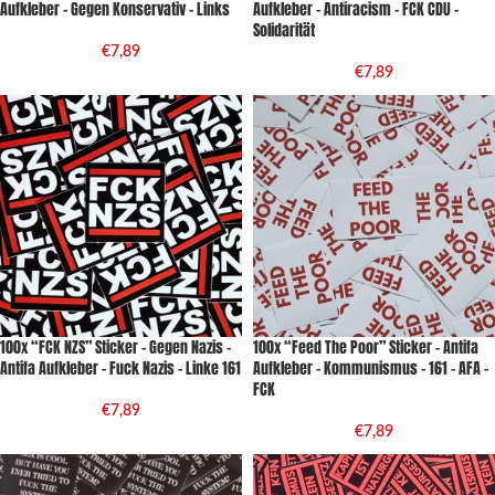
Aufkleber – Gegen Konservativ – Links
Aufkleber – Antiracism – FCK CDU –
Solidarität
€
7,89
€
7,89
100x “FCK NZS” Sticker – Gegen Nazis –
100x “Feed The Poor” Sticker – Antifa
Antifa Aufkleber – Fuck Nazis – Linke 161
Aufkleber – Kommunismus – 161 – AFA –
FCK
€
7,89
€
7,89