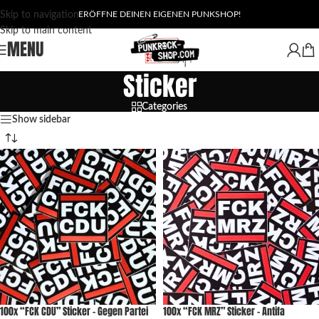
Skip to navigation
ERÖFFNE DEINEN EIGENEN PUNKSHOP!
Skip to main content
MENU
Sticker
Categories
Show sidebar
100x “FCK CDU” Sticker – Gegen Partei
100x “FCK MRZ” Sticker – Antifa