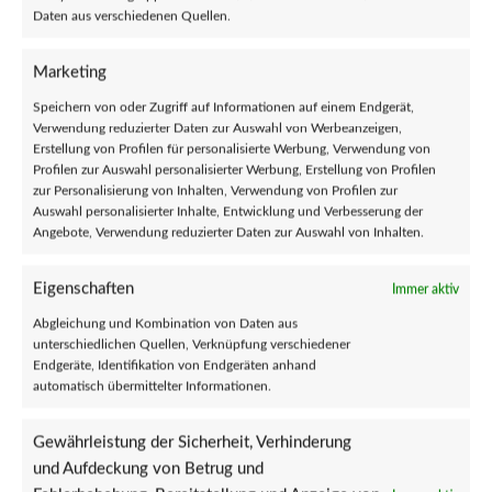
Daten aus verschiedenen Quellen.
100x “kein mensch ist illegal” Sticker –
100x “kein mensch ist illegal” Sticker –
Marketing
Antifa Aufkleber – 161 gegen
Gegen Nazis Aufkleber – Linke LGBTQ+
Speichern von oder Zugriff auf Informationen auf einem Endgerät,
Rassismus
Verwendung reduzierter Daten zur Auswahl von Werbeanzeigen,
€
7,89
Erstellung von Profilen für personalisierte Werbung, Verwendung von
€
7,89
Profilen zur Auswahl personalisierter Werbung, Erstellung von Profilen
zur Personalisierung von Inhalten, Verwendung von Profilen zur
Auswahl personalisierter Inhalte, Entwicklung und Verbesserung der
NEW
Angebote, Verwendung reduzierter Daten zur Auswahl von Inhalten.
Eigenschaften
Immer aktiv
Abgleichung und Kombination von Daten aus
unterschiedlichen Quellen, Verknüpfung verschiedener
Endgeräte, Identifikation von Endgeräten anhand
automatisch übermittelter Informationen.
100x “Nazis Raus” Sticker – Gegen
100x “pimmel” Sticker – Gegen Nazis –
Gewährleistung der Sicherheit, Verhinderung
Nazis – Antifa Aufkleber – fck nzs – Linke
Antifa Aufkleber – Fuck Nazis – Linke 161
und Aufdeckung von Betrug und
161