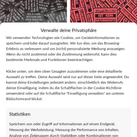
Verwalte deine Privatsphäre
Wir verwenden Technologien wie Cookies, um Geräteinformationen zu
speichern und/oder darauf zuzugreifen. Wir tun dies, um das Browsing-
Erlebnis zu verbessern und um (nicht) personalisierte Werbung anzuzeigen.
Wenn du nicht zustimmst oder die Zustimmung widerrufst, kann dies
100x “Fuck The System” Sticker – Antifa
100x “Kapitalismus ist kein
bestimmte Merkmale und Funktionen beeinträchtigen.
Aufkleber – Kommunismus – 161 AFA –
Naturgesetz” Sticker – Aufkleber –
Soli
anticapitalist
Klicke unten, um dem oben Gesagten zuzustimmen oder eine detaillierte
Auswahl zu treffen. Deine Auswahl wird nur auf dieser Seite angewendet. Du
€
7,89
€
7,89
kannst deine Einstellungen jederzeit ändern, einschließlich des Widerrufs
deiner Einwilligung, indem du die Schaltflächen in der Cookie-Richtlinie
verwendest oder auf die Schaltfläche "Einwilligung verwalten" am unteren
Bildschirmrand klickst.
Statistiken
Speichern von oder Zugriff auf Informationen auf einem Endgerät,
Messung der Werbeleistung, Messung der Performance von Inhalten,
Analyse von Zielgruppen durch Statistiken oder Kombinationen von